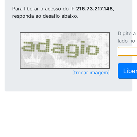
Para liberar o acesso
do IP
216.73.217.148
,
responda ao desafio abaixo.
Digite 
lado no
[trocar imagem]